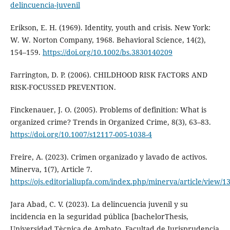
delincuencia-juvenil
Erikson, E. H. (1969). Identity, youth and crisis. New York:
W. W. Norton Company, 1968. Behavioral Science, 14(2),
154–159.
https://doi.org/10.1002/bs.3830140209
Farrington, D. P. (2006). CHILDHOOD RISK FACTORS AND
RISK-FOCUSSED PREVENTION.
Finckenauer, J. O. (2005). Problems of definition: What is
organized crime? Trends in Organized Crime, 8(3), 63–83.
https://doi.org/10.1007/s12117-005-1038-4
Freire, A. (2023). Crimen organizado y lavado de activos.
Minerva, 1(7), Article 7.
https://ojs.editorialiupfa.com/index.php/minerva/article/view/1
Jara Abad, C. V. (2023). La delincuencia juvenil y su
incidencia en la seguridad pública [bachelorThesis,
Universidad Tècnica de Ambato, Facultad de Jurisprudencia