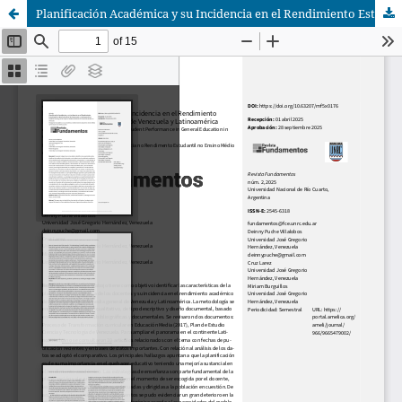
Planificación Académica y su Incidencia en el Rendimiento Estudiantil en Media General de Venezuela