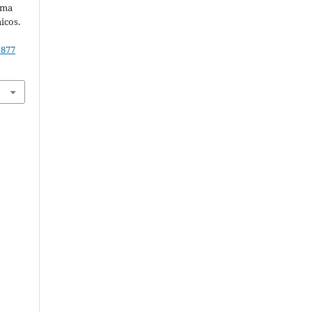
uma
icos.
1877