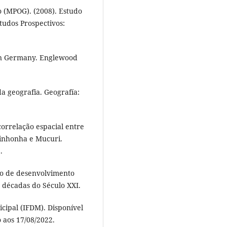
 (MPOG). (2008). Estudo
tudos Prospectivos:
hern Germany. Englewood
da geografia. Geografía:
ocorrelação espacial entre
tinhonha e Mucuri.
.
sso de desenvolvimento
s décadas do Século XXI.
cipal (IFDM). Disponível
 aos 17/08/2022.