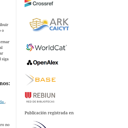
ibuir
o o
ormar
al
ar
d siga
nos:
ada
,
,
Publicación registrada en
ero no