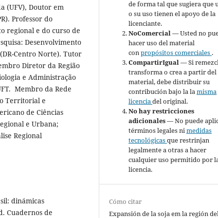
de forma tal que sugiera que 
a (UFV), Doutor em
o su uso tienen el apoyo de la
R). Professor do
licenciante.
 regional e do curso de
NoComercial
— Usted no pu
esquisa: Desenvolvimento
hacer uso del material
con
propósitos comerciales
.
 (DR-Centro Norte). Tutor
CompartirIgual
— Si remezcl
embro Diretor da Região
transforma o crea a partir del
iologia e Administração
material, debe distribuir su
a UFT. Membro da Rede
contribución bajo la la
misma
 Territorial e
licencia
del original.
No hay restricciones
ricano de Ciências
adicionales
— No puede apli
egional e Urbana;
términos legales ni
medidas
lise Regional
tecnológicas
que restrinjan
legalmente a otras a hacer
cualquier uso permitido por l
licencia.
sil: dinámicas
Cómo citar
ad. Cuadernos de
Expansión de la soja em la región de