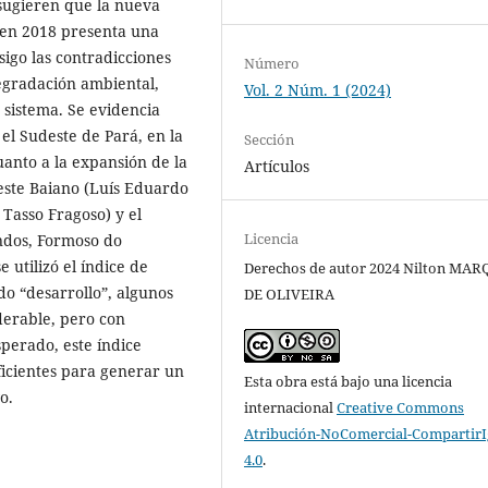
 sugieren que la nueva
n en 2018 presenta una
igo las contradicciones
Número
 degradación ambiental,
Vol. 2 Núm. 1 (2024)
 sistema. Se evidencia
el Sudeste de Pará, en la
Sección
anto a la expansión de la
Artículos
Oeste Baiano (Luís Eduardo
Tasso Fragoso) y el
Licencia
ndos, Formoso do
 utilizó el índice de
Derechos de autor 2024 Nilton MA
do “desarrollo”, algunos
DE OLIVEIRA
derable, pero con
perado, este índice
ficientes para generar un
Esta obra está bajo una licencia
o.
internacional
Creative Commons
Atribución-NoComercial-CompartirI
4.0
.