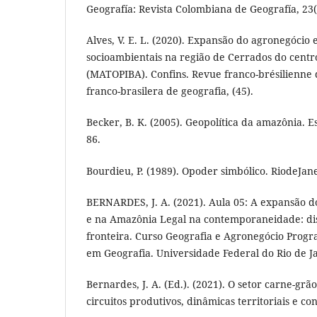
Geografía: Revista Colombiana de Geografía, 23(1
Alves, V. E. L. (2020). Expansão do agronegócio 
socioambientais na região de Cerrados do centro
(MATOPIBA). Confins. Revue franco-brésilienne 
franco-brasilera de geografia, (45).
Becker, B. K. (2005). Geopolítica da amazônia. E
86.
Bourdieu, P. (1989). Opoder simbólico. RiodeJane
BERNARDES, J. A. (2021). Aula 05: A expansão 
e na Amazônia Legal na contemporaneidade: dis
fronteira. Curso Geografia e Agronegócio Prog
em Geografia. Universidade Federal do Rio de J
Bernardes, J. A. (Ed.). (2021). O setor carne-grã
circuitos produtivos, dinâmicas territoriais e c