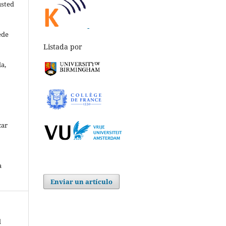
usted
-
ede
Listada por
a,
car
a
Enviar un artículo
l