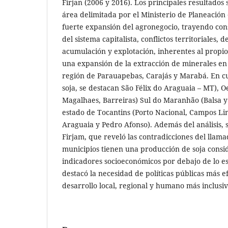
Firjan (2006 y 2016). Los principales resultados
área delimitada por el Ministerio de Planeació
fuerte expansión del agronegocio, trayendo cons
del sistema capitalista, conflictos territoriales,
acumulación y explotación, inherentes al propio
una expansión de la extracción de minerales en 
región de Parauapebas, Carajás y Marabá. En cu
soja, se destacan São Félix do Araguaia – MT), 
Magalhaes, Barreiras) Sul do Maranhão (Balsa y 
estado de Tocantins (Porto Nacional, Campos Li
Araguaia y Pedro Afonso). Además del análisis, se
Firjam, que reveló las contradicciones del llama
municipios tienen una producción de soja consi
indicadores socioeconómicos por debajo de lo es
destacó la necesidad de políticas públicas más e
desarrollo local, regional y humano más inclusiv