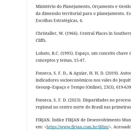
Ministério do Planejamento, Orçamento e Gestão
da dimensão territorial para o planejamento. Es
Escolhas Estratégicas, 4.
Christaller, W. (1966). Central Places in Sout
Cliffs.
Lobato, R.C. (1995). Espaço, um conceito chave 
conceptos y temas, 15-47.
Fonseca, S. F. D., & Aguiar, H. H. D. (2019). Aut
indicadores socioeconômicos nos vales do Jequi
Geousp–Espaço e Tempo (Online), 23(3), 619-639
Fonseca, S. F. D. (2023). Disparidades no proce
regional no centro norte do Brasil nas primeira
FIRJAN. Índice FIRJAN de Desenvolvimento Muni
em: <
https://www.firjan.com.br/ifdm/
>. Acessado