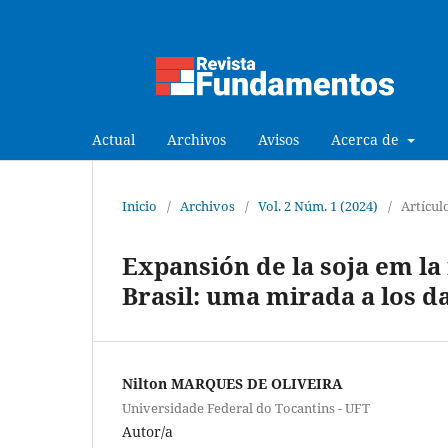
Actual
Archivos
Avisos
Acerca de
Inicio
/
Archivos
/
Vol. 2 Núm. 1 (2024)
/
Artícul
Expansión de la soja em la
Brasil: uma mirada a los d
Nilton MARQUES DE OLIVEIRA
Universidade Federal do Tocantins - UFT
Autor/a