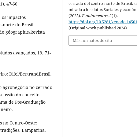
cerrado del centro-norte de Brasil: 
), 47-60.
mirada a los datos Sociales y económ
(2025).
Fundamentos
,
2
(1).
e os impactos
https://doi.org/10.5281/zenodo.1450
-norte do Brasil
(Original work published 2024)
de géographie/Revista
Más formatos de cita
studos avançados, 19, 71-
iro: Difel/BertrandBrasil.
do agronegócio no cerrado
cussão do conceito
rama de Pós-Graduação
aneiro.
os no Centro-Oeste:
ontradições. Lamparina.