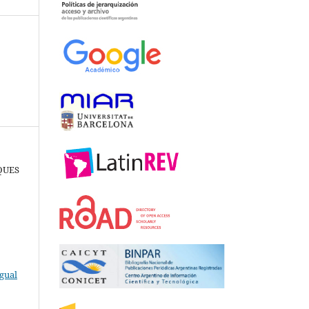
RQUES
gual