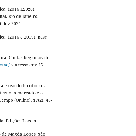
tica. (2016 E2020).
tal. Rio de Janeiro.
0 fev 2024.
tica. (2016 e 2019). Base
tica. Contas Regionais do
home/
> Acesso em: 25
a e uso do território: a
externo, o mercado e o
empo (Online), 17(2), 46-
lo: Edições Loyola.
ão de Magda Lopes. São