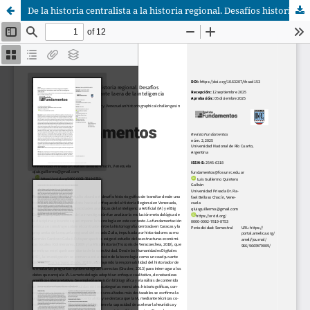
De la historia centralista a la historia regional. Desafíos historiográficos venezolanos ante la era de la inteligencia artificial (IA)